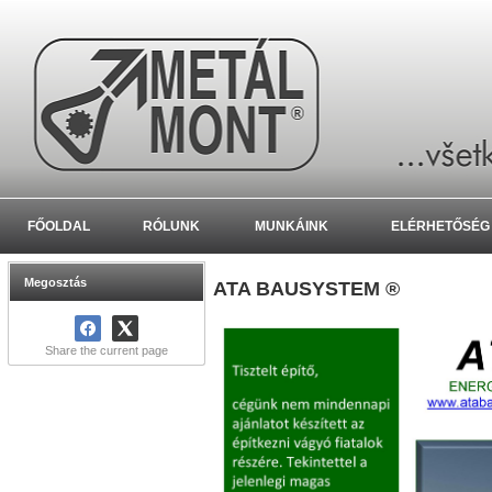
FŐOLDAL
RÓLUNK
MUNKÁINK
ELÉRHETŐSÉG
Megosztás
ATA BAUSYSTEM ®
Share the current page