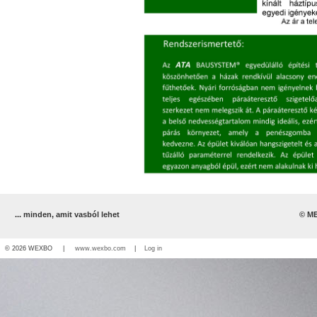
... minden, amit vasból lehet
© ME
© 2026 WEXBO |
www.wexbo.com
|
Log in