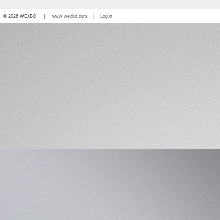
© 2026 WEXBO |
www.wexbo.com
|
Log in