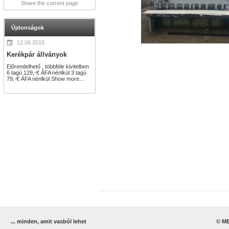
Share the current page
Újdonságok
12.06.2015
Kerékpár állványok
Előrendelhető , többféle kivitelben
6 tagú 129,-€ ÁFA nénlkül 3 tagú
79,-€ ÁFA nénlkül
Show more...
... minden, amit vasból lehet
© ME