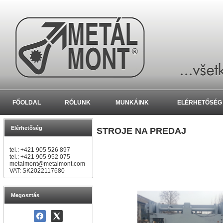
FŐOLDAL
RÓLUNK
MUNKÁINK
ELÉRHETŐSÉG
Elérhetőség
STROJE NA PREDAJ
tel.: +421 905 526 897
tel.: +421 905 952 075
metalmont@metalmont.com
VAT: SK2022117680
Megosztás